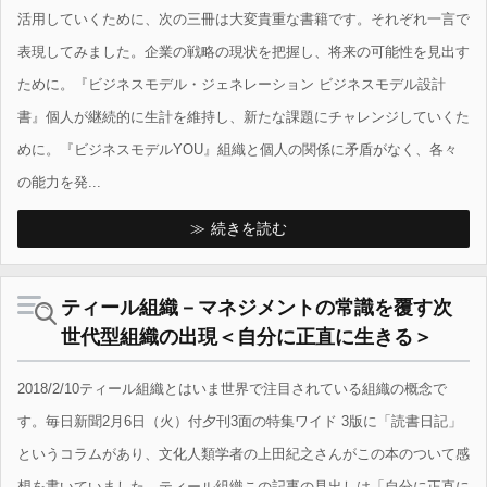
活用していくために、次の三冊は大変貴重な書籍です。それぞれ一言で
表現してみました。企業の戦略の現状を把握し、将来の可能性を見出す
ために。『ビジネスモデル・ジェネレーション ビジネスモデル設計
書』個人が継続的に生計を維持し、新たな課題にチャレンジしていくた
めに。『ビジネスモデルYOU』組織と個人の関係に矛盾がなく、各々
の能力を発...
続きを読む
ティール組織－マネジメントの常識を覆す次
世代型組織の出現＜自分に正直に生きる＞
2018/2/10ティール組織とはいま世界で注目されている組織の概念で
す。毎日新聞2月6日（火）付夕刊3面の特集ワイド 3版に「読書日記」
というコラムがあり、文化人類学者の上田紀之さんがこの本のついて感
想を書いていました。ティール組織この記事の見出しは「自分に正直に