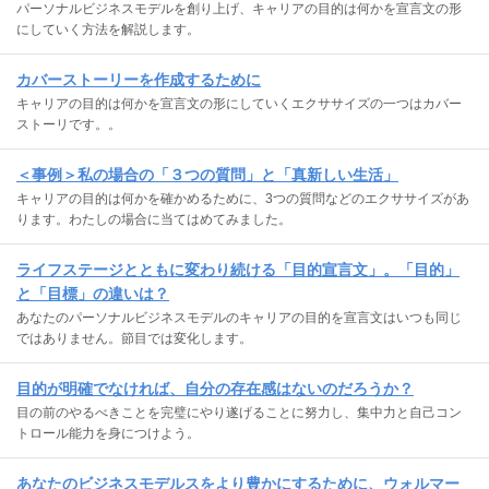
パーソナルビジネスモデルを創り上げ、キャリアの目的は何かを宣言文の形
にしていく方法を解説します。
カバーストーリーを作成するために
キャリアの目的は何かを宣言文の形にしていくエクササイズの一つはカバー
ストーリです。。
＜事例＞私の場合の「３つの質問」と「真新しい生活」
キャリアの目的は何かを確かめるために、3つの質問などのエクササイズがあ
ります。わたしの場合に当てはめてみました。
ライフステージとともに変わり続ける「目的宣言文」。「目的」
と「目標」の違いは？
あなたのパーソナルビジネスモデルのキャリアの目的を宣言文はいつも同じ
ではありません。節目では変化します。
目的が明確でなければ、自分の存在感はないのだろうか？
目の前のやるべきことを完璧にやり遂げることに努力し、集中力と自己コン
トロール能力を身につけよう。
あなたのビジネスモデルスをより豊かにするために、ウォルマー