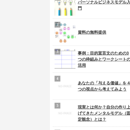
パーソナルビジネスモデル
門
資料の無料提供
事例：目的宣言文のための3
つの枠組みとワークシート
活用
あなたの「与える価値」を
つの視点から考えてみよう
現実とは何か？自分の作り
げてきたメンタルモデル（
定観念）とは？