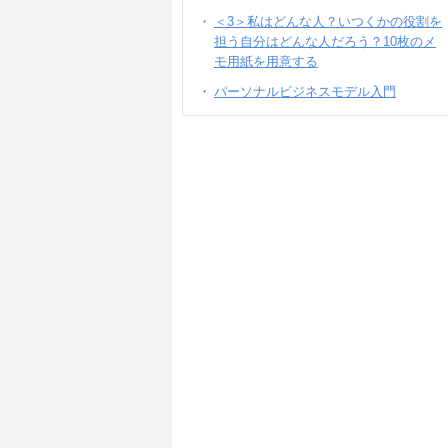
＜3＞私はどんな人？いつくかの役割を
担う自分はどんな人だろう？10枚のメ
モ用紙を用意する
パーソナルビジネスモデル入門