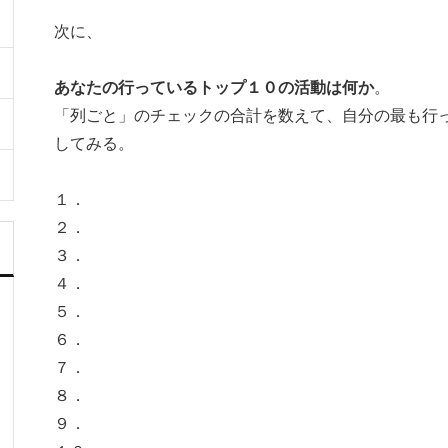
次に、
あなたの行っているトップ１０の活動は何か
。
「列ごと」のチェックの合計を数えて、自分の最も行
してみる。
１．
２．
３．
４．
５．
６．
７．
８．
９．