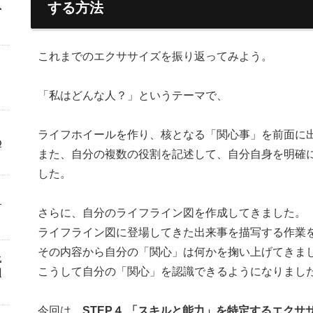
入
する方法
これまでのエクササイズを振り返ってみよう。
「私はどんな人？」というテーマで、
ライフホイールを作り、核となる「関心事」を前面に
の
また、自分の複数の役割を記述して、自分自身を明確
した。
４
さらに、自分のライフライン図を作成してきました。
ライフライン図に登場してきた出来事を描写する作業
その内容から自分の「関心」は何かを掬い上げてきま
上
こうして自分の「関心」を認識できるようになりまし
固
今回は、
STEP４ 「スキルと能力」を特定するエクサ